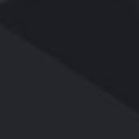
大。经2004年的扩建，公司现有正式员工128人，其中大、中
专以上学历41人，具有高、中级职称技术人员8人。公司现有
厂房、库房、办公及辅助设施建筑物约4000平方米，各种设
备、设施百余台，生产车间三个，固定资产约千万。.....
查看详情
新闻动态
最新资讯
神鹿医疗全国售后服务电话400-993-6860
28